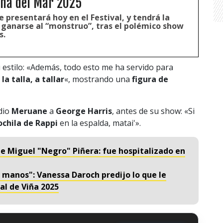
Viña del Mar 2025
 presentará hoy en el Festival, y tendrá la
e ganarse al “monstruo”, tras el polémico show
s.
 estilo: «Además, todo esto me ha servido para
la talla, a tallar
«, mostrando una
figura de
 dio
Meruane
a
George Harris
, antes de su show: «Si
chila de Rappi
en la espalda, matai'».
e Miguel "Negro" Piñera: fue hospitalizado en
as manos": Vanessa Daroch predijo lo que le
val de Viña 2025