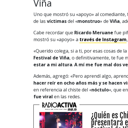
Viña
Uno que mostró su «apoyo» al comediante,
de las
víctimas
del «
monstruo
» de
Viña
, a
Cabe recordar que
Ricardo Meruane
fue pi
mostró su «apoyo» a
través de Instagram
«Querido colega, si a ti, por esas cosas de la
Festival de Viña
, o definitivamente, te fue
estar a mi altura
.
A mí me fue mal dos v
Además, agregó: «Pero aprendí algo, apren
hacer reír en ocho años más y se hacen vi
en referencia al chiste del «
nóctulo
«, que e
fue viral
en las redes.
¿Quién es Ch
presentará e