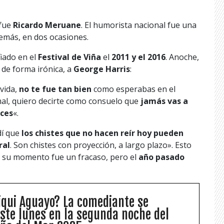
 fue
Ricardo Meruane
. El humorista nacional fue una
demás, en dos ocasiones.
fiado en el
Festival de Viña
el
2011 y el 2016
. Anoche,
, de forma irónica, a
George Harris
:
 vida,
no te fue tan bien
como esperabas en el
 mal, quiero decirte como consuelo que
jamás vas a
eces
«.
dí que
los chistes que no hacen reír hoy pueden
ral
. Son chistes con proyección, a largo plazo». Esto
n su momento fue un fracaso, pero el
año pasado
iqui Aguayo? La comediante se
ste lunes en la segunda noche del