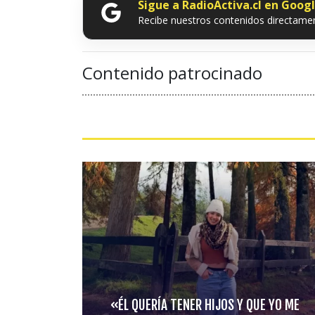
Sigue a RadioActiva.cl en Goog
Recibe nuestros contenidos directamen
Contenido patrocinado
«ÉL QUERÍA TENER HIJOS Y QUE YO ME