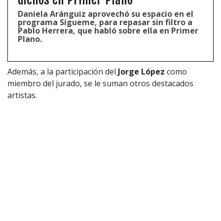
Daniela Aránguiz aprovechó su espacio en el
programa Sígueme, para repasar sin filtro a
Pablo Herrera, que habló sobre ella en Primer
Plano.
Además, a la participación del
Jorge López
como
miembro del jurado, se le suman otros destacados
artistas.
Resulta que en el matinal de Mega
«Mucho Gusto»
dieron a conocer al
resto de integrantes
.
De este modo, el jurado del
Festival de Viña 2025
también estará conformado por la banda
estadounidense
Basilos
, el prometedor cantante
urbano
Kid Voodoo.