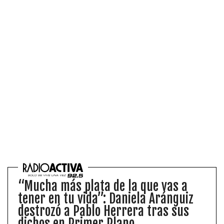
1997 — 2026
© PRISA MEDIA CORP SPA.
Producción musical Cadena Ser, España 2026.
CONTACTO COMERCIAL
Aviso legal
Política de privacidad
|
Política de Cookies
Configuración de Cookies
Valores Pautas publicitarias Presidenciales 2025
“Mucha más plata de la que vas a
tener en tu vida”: Daniela Aránguiz
destrozó a Pablo Herrera tras sus
dichos en Primer Plano