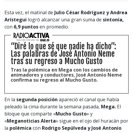
Esta vez, el matinal de
Julio César Rodríguez y Andrea
Arístegui
logró alcanzar una gran suma de
sintonía,
1997 — 2026
© PRISA MEDIA CORP SPA.
con
6,9 puntos
en promedio.
Producción musical Cadena Ser, España 2026.
CONTACTO COMERCIAL
“Diré lo que sé que nadie ha dicho”:
Aviso legal
Las palabras de José Antonio Neme
Política de privacidad
|
Política de Cookies
Configuración de Cookies
tras su regreso a Mucho Gusto
Valores Pautas publicitarias Presidenciales 2025
Tras la polémica en Mega con los cambios de
animadores y conductores, José Antonio Neme
confirma su regreso al Mucho Gusto.
En la
segunda posición
apareció el canal que había
peleado la cima durante la semana pasada,
Mega.
El
bloque que comparte «
Mucho Gusto
» y
«
Meganoticias Alerta
» sigue en el ojo del huracán por
la
polémica
con
Rodrigo Sepúlveda y José Antonio