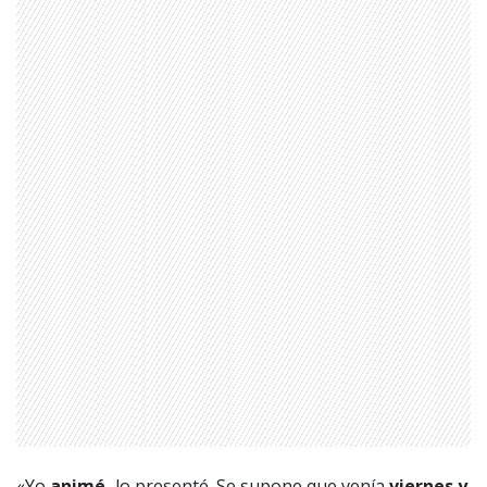
«Yo
animé,
lo presenté. Se supone que venía
viernes y