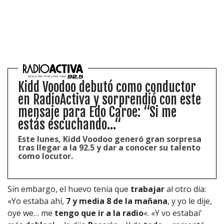
1997 — 2026
© PRISA MEDIA CORP SPA.
Producción musical Cadena Ser, España 2026.
Kidd Voodoo debutó como conductor
CONTACTO COMERCIAL
en RadioActiva y sorprendió con este
Aviso legal
mensaje para Edo Caroe: “Si me
Política de privacidad
|
Política de Cookies
Configuración de Cookies
estás escuchando...“
Valores Pautas publicitarias Presidenciales 2025
Este lunes, Kidd Voodoo generó gran sorpresa
tras llegar a la 92.5 y dar a conocer su talento
como locutor.
Sin embargo, el huevo tenía que
trabajar
al otro día:
«Yo estaba ahí,
7 y media 8 de la mañana
, y yo le dije,
oye we… me
tengo que ir a la radio
«. «Y vo estabai’