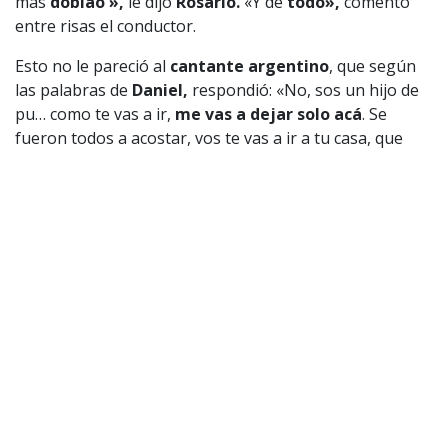
más
doblao'»,
le dijo
Rosario.
«Y de
todo»,
comentó
entre risas el conductor.
Esto no le pareció al
cantante argentino
, que según
las palabras de
Daniel,
respondió: «No, sos un hijo de
pu… como te vas a ir,
me vas a dejar solo acá
. Se
fueron todos a acostar, vos te vas a ir a tu casa, que
vas a tener programa de radio
«.
El locutor de
Central RadioActiva
, quiso demostrarle
que decía la
verdad:
«Te voy a dejar el equipo puesto
del
Negro Piñera
con la
radio,
a las
9 de la mañana
tú
me vas a
escuchar
ahí. Y además, cuando salga al
aire,
la primera canción va a ser de
Charly García
.