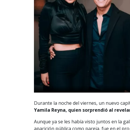
Durante la noche del viernes, un nuevo cap
Yamila Reyna, quien sorprendió al revelar
Aunque ya se les había visto juntos en la ga
aparición pública como pareja, fue en el p