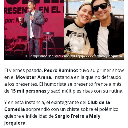
IG: @jossmoisan, @el.eme, @luispipeeeee / @malyjorquiera
El viernes pasado,
Pedro Ruminot
tuvo su primer show
en el
Movistar Arena.
Instancia en la que no defraudó
a los presentes. El humorista se presentó frente a más
de
15 mil personas
y sacó múltiples risas con su rutina.
Y en esta instancia, el exintegrante del
Club de la
Comedia
sorprendió con un chiste sobre el polémico
quiebre e infidelidad de
Sergio Freire
a
Maly
Jorquiera.