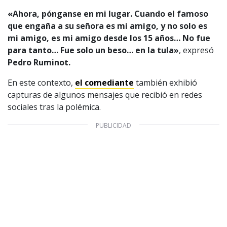
1997 — 2026
«Ahora, pónganse en mi lugar. Cuando el famoso
© PRISA MEDIA CORP SPA.
Producción musical Cadena Ser, España 2026.
que engaña a su señora es mi amigo, y
no solo es
mi amigo, es mi amigo desde los 15 años…
No fue
CONTACTO COMERCIAL
para tanto… Fue solo un beso… en la tula»
, expresó
Aviso legal
Política de privacidad
|
Política de Cookies
Pedro Ruminot.
Configuración de Cookies
En este contexto,
el comediante
también exhibió
Valores Pautas publicitarias Presidenciales 2025
capturas de algunos mensajes que recibió en redes
sociales tras la polémica.