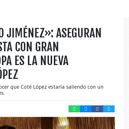
O JIMÉNEZ»: ASEGURAN
STA CON GRAN
PA ES LA NUEVA
ÓPEZ
nocer que Coté López estaría saliendo con un
es.