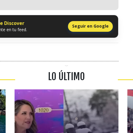
le Discover
Seguir en Google
te en tu feed.
LO ÚLTIMO