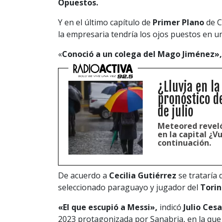
Opuestos.
Y en el último capítulo de
Primer Plano
de C
la empresaria tendría los ojos puestos en un
«
Conoció a un colega del Mago Jiménez»
¿Lluvia en la
pronóstico d
de julio
Meteored reveló
en la capital ¿V
continuación.
De acuerdo a
Cecilia Gutiérrez
se trataría
seleccionado paraguayo y jugador del
Tori
«El que escupió a Messi»,
indicó
Julio Ces
2023 protagonizada por Sanabria, en la que s