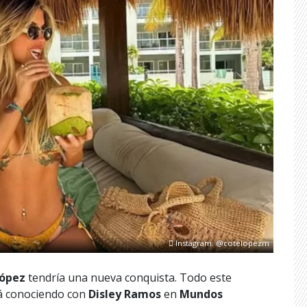
Instagram: @cotelopezm
López
tendría una nueva conquista. Todo este
á conociendo con
Disley Ramos
en
Mundos