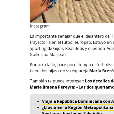
Instagram
Es importante señalar que el delantero de
T
trayectoria en el fútbol europeo. Estuvo en
Sporting de Gijón, Real Betis y el Genoa. A
Guillermo Maripán.
Por otro lado, hace poco tiempo el futbolist
tiene dos hijas con su expareja
María Bret
También te puede interesar:
Los detalles 
María Jimena Pereyra: «Las dos queríamos
Viaja a República Dominicana con A
¿Lluvia en la Región Metropolitana
Santiago, hoy lunes 7 de julio