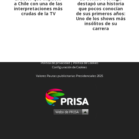
a Chile con una de las
destapó una historia
interpretaciones más
que pocos conocían
crudas de la TV
de sus primeros años:
Uno de los shows más
insólitos de su
carrera
1997 — 2026
© PRISA MEDIA CORP SPA.
Producción musical Cadena Ser, España 2026.
CONTACTO COMERCIAL
Aviso legal
Política de privacidad
|
Política de Cookies
Configuración de Cookies
Valores Pautas publicitarias Presidenciales 2025