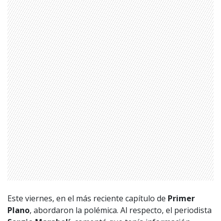
1997 — 2026
© PRISA MEDIA CORP SPA.
Este viernes, en el más reciente capítulo de
Primer
Producción musical Cadena Ser, España 2026.
Plano
, abordaron la polémica. Al respecto, el periodista
CONTACTO COMERCIAL