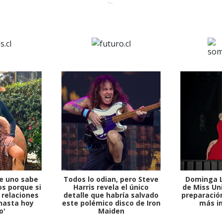
e uno sabe
Todos lo odian, pero Steve
Dominga L
1997 — 2026
s porque si
Harris revela el único
de Miss Uni
© PRISA MEDIA CORP SPA.
 relaciones
detalle que habría salvado
preparación
Producción musical Cadena Ser, España 2026.
hasta hoy
este polémico disco de Iron
más i
o'
Maiden
CONTACTO COMERCIAL