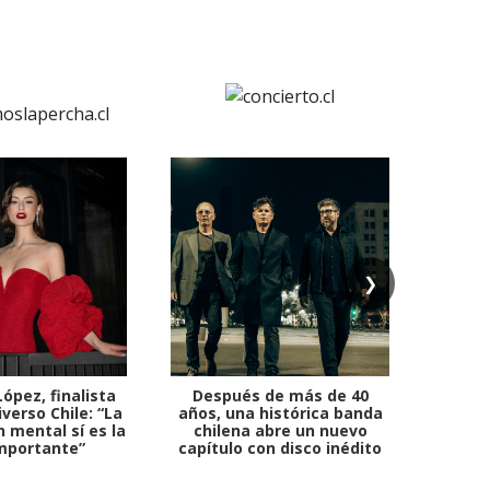
❯
ópez, finalista
Después de más de 40
Ante 
verso Chile: “La
años, una histórica banda
petr
 mental sí es la
chilena abre un nuevo
mportante”
capítulo con disco inédito
comb