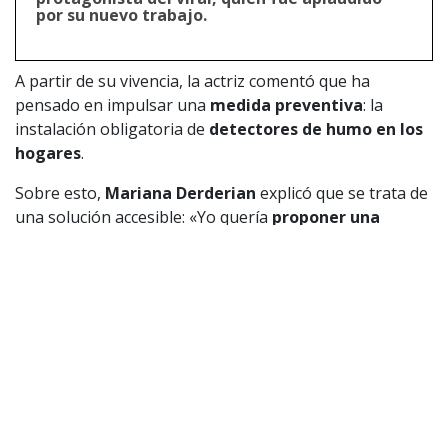
por su nuevo trabajo.
A partir de su vivencia, la actriz comentó que ha
pensado en impulsar una
medida preventiva
: la
instalación obligatoria de
detectores de humo en los
hogares
.
Sobre esto,
Mariana Derderian
explicó que se trata de
una solución accesible: «Yo quería
proponer una
campaña
, lo traté de hacer… no deberíamos esperar
que fuera una ley; cuestan
$7.000 y le tienes que ir
cambiando las pilas
. No se te va la vida en eso, pero
sí
se te va la vida en no tenerlo
«.