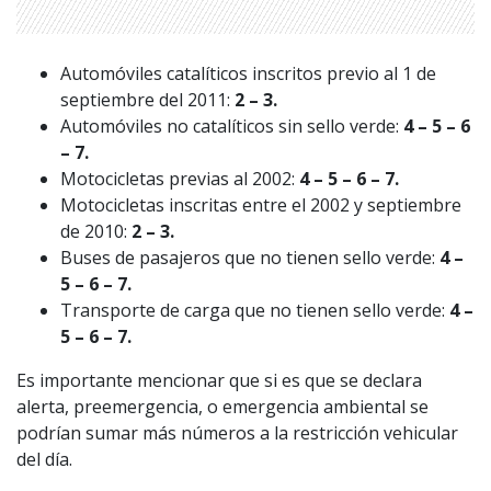
Automóviles catalíticos inscritos previo al 1 de
septiembre del 2011:
2 – 3.
Automóviles no catalíticos sin sello verde:
4 – 5 – 6
– 7.
Motocicletas previas al 2002:
4 – 5 – 6 – 7.
Motocicletas inscritas entre el 2002 y septiembre
de 2010:
2 – 3.
Buses de pasajeros que no tienen sello verde:
4 –
5 – 6 – 7.
1997 — 2026
© PRISA MEDIA CORP SPA.
Transporte de carga que no tienen sello verde:
4 –
Producción musical Cadena Ser, España 2026.
5 – 6 – 7.
CONTACTO COMERCIAL
Es importante mencionar que si es que se declara
Aviso legal
Política de privacidad
|
Política de Cookies
alerta, preemergencia, o emergencia ambiental se
Configuración de Cookies
podrían sumar más números a la restricción vehicular
Valores Pautas publicitarias Presidenciales 2025
del día.