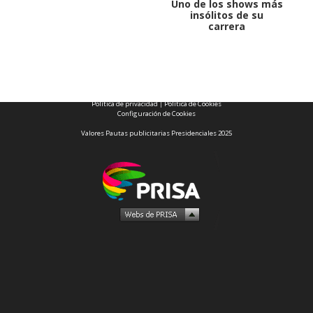
Uno de los shows más
insólitos de su
carrera
1997 — 2026
© PRISA MEDIA CORP SPA.
Producción musical Cadena Ser, España 2026.
CONTACTO COMERCIAL
Aviso legal
Política de privacidad
|
Política de Cookies
Configuración de Cookies
Valores Pautas publicitarias Presidenciales 2025