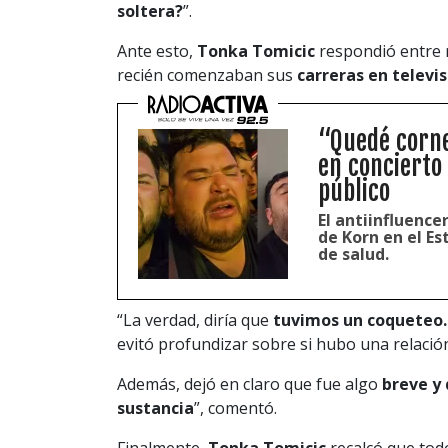
soltera?
”.
Ante esto,
Tonka Tomicic
respondió entre 
recién comenzaban sus
carreras en televi
“Quedé corne
en concierto
público
El antiinfluence
de Korn en el E
de salud.
“La verdad, diría que
tuvimos un coqueteo…
evitó profundizar sobre si hubo una relación
Además, dejó en claro que fue algo
breve y
sustancia
”, comentó.