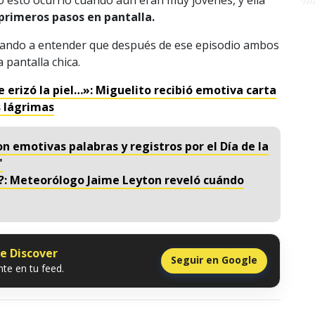
o esto ocurrió cuando aún eran muy jovenes, y ella
primeros pasos en pantalla.
 dando a entender que después de ese episodio ambos
pantalla chica.
 erizó la piel…»: Miguelito recibió emotiva carta
s lágrimas
n emotivas palabras y registros por el Día de la
"
a?: Meteorólogo Jaime Leyton reveló cuándo
le Discover
Seguir en Google
te en tu feed.