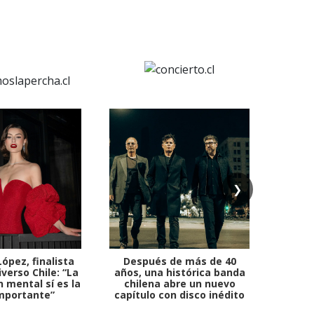
❯
ópez, finalista
Después de más de 40
Ante 
verso Chile: “La
años, una histórica banda
petr
 mental sí es la
chilena abre un nuevo
mportante”
capítulo con disco inédito
comb