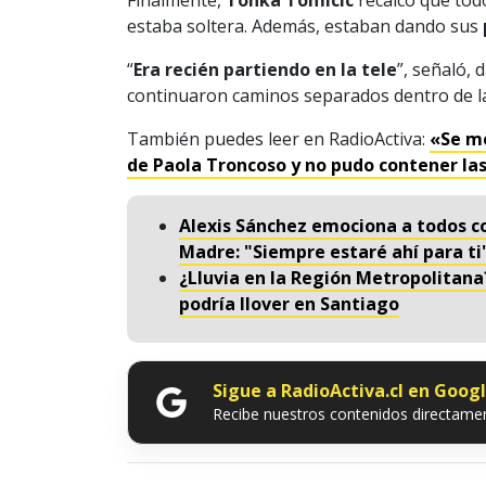
Finalmente,
Tonka Tomicic
recalcó que tod
estaba soltera. Además, estaban dando sus
“
Era recién partiendo en la tele
”, señaló,
continuaron caminos separados dentro de la 
También puedes leer en RadioActiva:
«Se me
de Paola Troncoso y no pudo contener la
Alexis Sánchez emociona a todos co
Madre: "Siempre estaré ahí para ti
¿Lluvia en la Región Metropolitan
podría llover en Santiago
Sigue a RadioActiva.cl en Goog
Recibe nuestros contenidos directamen