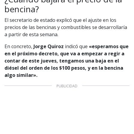
bencina?
1997 — 2026
© PRISA MEDIA CORP SPA.
Producción musical Cadena Ser, España 2026.
El secretario de estado explicó que el ajuste en los
precios de las bencinas y combustibles se desarrollaría
CONTACTO COMERCIAL
a partir de esta semana.
Aviso legal
Política de privacidad
|
Política de Cookies
Configuración de Cookies
En concreto,
Jorge Quiroz
indicó que
«esperamos que
en el próximo decreto, que va a empezar a regir a
Valores Pautas publicitarias Presidenciales 2025
contar de este jueves, tengamos una baja en el
diésel del orden de los $100 pesos, y en la bencina
algo similar».