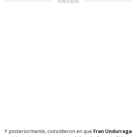
1997 — 2026
© PRISA MEDIA CORP SPA.
Producción musical Cadena Ser, España 2026.
CONTACTO COMERCIAL
Aviso legal
Política de privacidad
|
Política de Cookies
Configuración de Cookies
Valores Pautas publicitarias Presidenciales 2025
Y posteriormente, coincidieron en que
Fran Undurraga