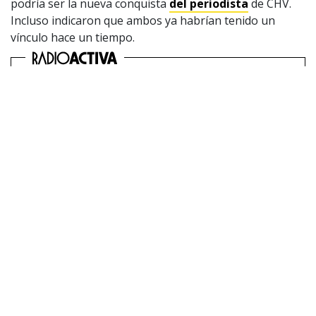
podría ser la nueva conquista
del periodista
de CHV.
Incluso indicaron que ambos ya habrían tenido un
vínculo hace un tiempo.
Joven sueca entrevistada por
Roberto Cox revela detalle que la
incomodó: “Ahora tengo mucha
curiosidad por...“
La joven reveló que en un principio hubo algo
que no le gustó, pero todo cambió durante la
entrevista: “La interacción se volvió
placentera.
En este sentido, Adriana Barrientos señaló que
Roberto Cox
desde siempre había estado interesado
en la popular exchica reality. Incluso, se refirió a una
situación en particular sobre su cumpleaños.