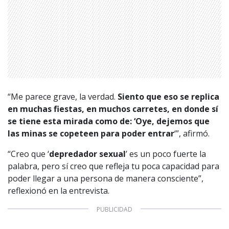
“Me parece grave, la verdad.
Siento que eso se replica
en muchas fiestas, en muchos carretes, en donde sí
1997 — 2026
© PRISA MEDIA CORP SPA.
se tiene esta mirada como de: ‘Oye, dejemos que
Producción musical Cadena Ser, España 2026.
las minas se copeteen para poder entrar
‘”, afirmó.
CONTACTO COMERCIAL
“Creo que ‘
depredador sexual
’ es un poco fuerte la
Aviso legal
Política de privacidad
|
Política de Cookies
palabra, pero sí creo que refleja tu poca capacidad para
Configuración de Cookies
poder llegar a una persona de manera consciente”,
Valores Pautas publicitarias Presidenciales 2025
reflexionó en la entrevista.