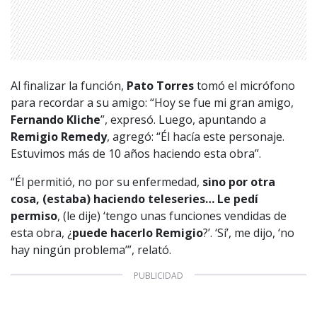
Al finalizar la función,
Pato Torres
tomó el micrófono
para recordar a su amigo: “Hoy se fue mi gran amigo,
Fernando Kliche
”, expresó. Luego, apuntando a
1997 — 2026
© PRISA MEDIA CORP SPA.
Remigio Remedy
, agregó: “Él hacía este personaje.
Producción musical Cadena Ser, España 2026.
Estuvimos más de 10 años haciendo esta obra”.
CONTACTO COMERCIAL
“Él permitió, no por su enfermedad,
sino por otra
Aviso legal
Política de privacidad
|
Política de Cookies
cosa, (estaba) haciendo teleseries… Le pedí
Configuración de Cookies
permiso
, (le dije) ‘tengo unas funciones vendidas de
Valores Pautas publicitarias Presidenciales 2025
esta obra, ¿
puede hacerlo Remigio
?’. ‘Sí’, me dijo, ‘no
hay ningún problema’”, relató.