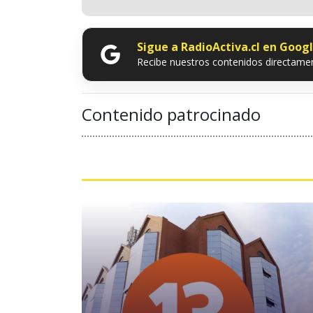
Sigue a RadioActiva.cl en Goog
Recibe nuestros contenidos directamen
Contenido patrocinado