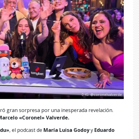
IG: @coronelvalverde
ró gran sorpresa por una inesperada revelación.
Marcelo «Coronel» Valverde.
Edu»
, el podcast de
María Luisa Godoy
y
Eduardo