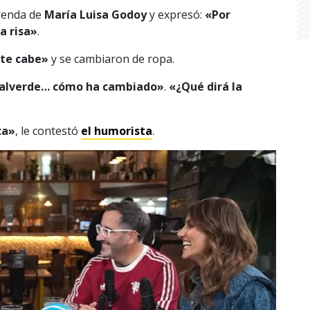
prenda de
María Luisa Godoy
y expresó:
«Por
a risa»
.
 te cabe»
y se cambiaron de ropa.
Valverde… cómo ha cambiado»
.
«¿Qué dirá la
ca»
, le contestó
el humorista
.