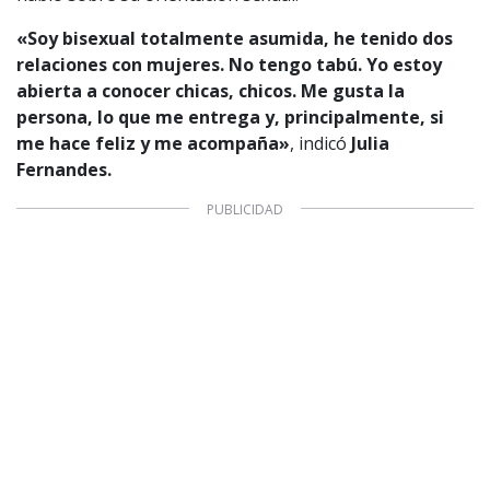
1997 — 2026
© PRISA MEDIA CORP SPA.
«Soy bisexual totalmente asumida, he tenido dos
Producción musical Cadena Ser, España 2026.
relaciones con mujeres. No tengo tabú. Yo estoy
CONTACTO COMERCIAL
abierta a conocer chicas, chicos. Me gusta la
persona, lo que me entrega y, principalmente, si
Aviso legal
Política de privacidad
|
Política de Cookies
me hace feliz y me acompaña»
, indicó
Julia
Configuración de Cookies
Fernandes.
Valores Pautas publicitarias Presidenciales 2025