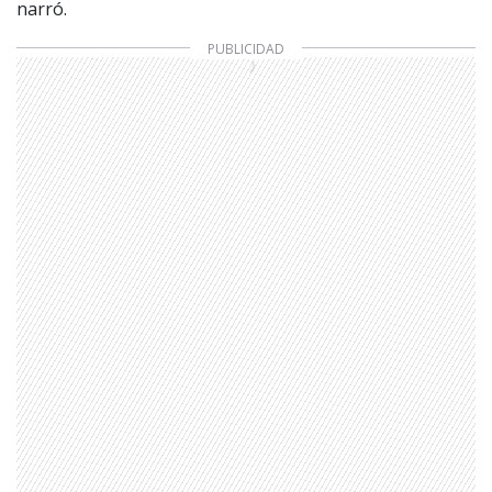
narró.