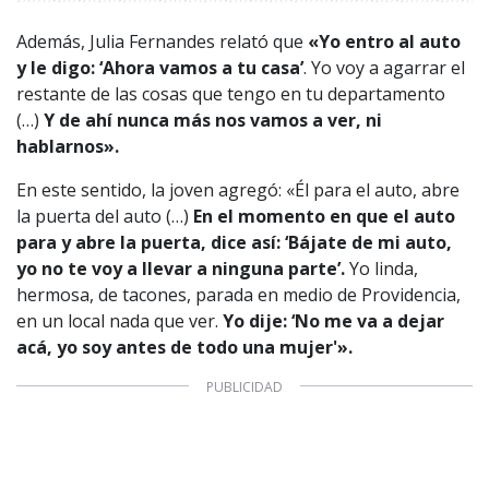
Además, Julia Fernandes relató que
«Yo entro al auto
y le digo: ‘Ahora vamos a tu casa’
. Yo voy a agarrar el
restante de las cosas que tengo en tu departamento
(…)
Y de ahí nunca más nos vamos a ver, ni
hablarnos».
1997 — 2026
© PRISA MEDIA CORP SPA.
En este sentido, la joven agregó: «Él para el auto, abre
Producción musical Cadena Ser, España 2026.
la puerta del auto (…)
En el momento en que el auto
CONTACTO COMERCIAL
para y abre la puerta, dice así: ‘Bájate de mi auto,
Aviso legal
yo no te voy a llevar a ninguna parte’.
Yo linda,
Política de privacidad
|
Política de Cookies
hermosa, de tacones, parada en medio de Providencia,
Configuración de Cookies
en un local nada que ver.
Yo dije: ‘No me va a dejar
Valores Pautas publicitarias Presidenciales 2025
acá, yo soy antes de todo una mujer'».