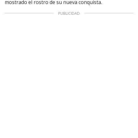
mostrado el rostro de su nueva conquista.
1997 — 2026
© PRISA MEDIA CORP SPA.
Producción musical Cadena Ser, España 2026.
CONTACTO COMERCIAL
Aviso legal
Política de privacidad
|
Política de Cookies
Configuración de Cookies
Valores Pautas publicitarias Presidenciales 2025