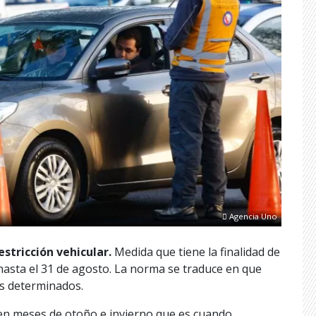
Agencia Uno
estricción vehicular.
Medida que tiene la finalidad de
á hasta el 31 de agosto. La norma se traduce en que
as determinados.
 en meses de otoño e invierno que es cuando