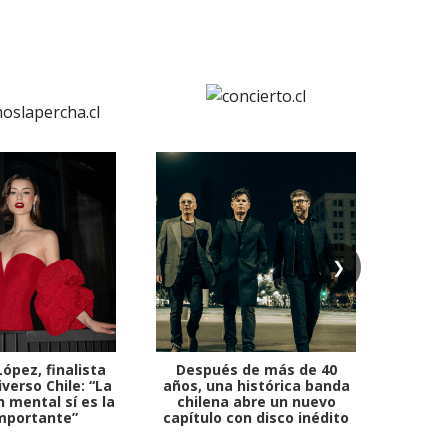
❯
ópez, finalista
Después de más de 40
Ante 
verso Chile: “La
años, una histórica banda
petr
 mental sí es la
chilena abre un nuevo
mportante”
capítulo con disco inédito
comb