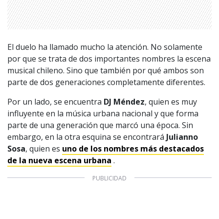
El duelo ha llamado mucho la atención. No solamente
por que se trata de dos importantes nombres la escena
musical chileno. Sino que también por qué ambos son
parte de dos generaciones completamente diferentes.
1997 — 2026
© PRISA MEDIA CORP SPA.
Por un lado, se encuentra
DJ Méndez
, quien es muy
Producción musical Cadena Ser, España 2026.
influyente en la música urbana nacional y que forma
CONTACTO COMERCIAL
parte de una generación que marcó una época. Sin
Aviso legal
embargo, en la otra esquina se encontrará
Julianno
Política de privacidad
|
Política de Cookies
Sosa
, quien es
uno de los nombres más destacados
Configuración de Cookies
de la nueva escena urbana
.
Valores Pautas publicitarias Presidenciales 2025