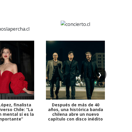
❯
ópez, finalista
Después de más de 40
Ante 
verso Chile: “La
años, una histórica banda
petr
 mental sí es la
chilena abre un nuevo
mportante”
capítulo con disco inédito
comb