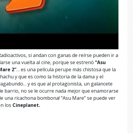
Radioactivos, si andan con ganas de reírse pueden ir a
darse una vuelta al cine, porque se estrenó
“Asu
Mare 2”
… es una película perupe más chistosa que la
chachu y que es como la historia de la dama y el
vagabundo… y es que al protagonista, un galancete
de barrio, no se le ocurre nada mejor que enamorarse
de una ricachona bombona! “Asu Mare” se puede ver
en los
Cineplanet.