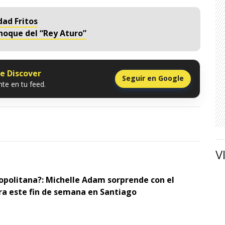
dad Fritos
hoque del “Rey Aturo”
le Discover
Seguir en Google
te en tu feed.
V
opolitana?: Michelle Adam sorprende con el
ra este fin de semana en Santiago