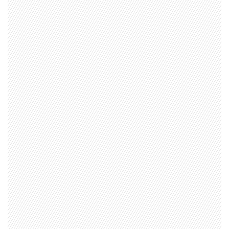
1997 — 2026
© PRISA MEDIA CORP SPA.
Producción musical Cadena Ser, España 2026.
CONTACTO COMERCIAL
Aviso legal
Política de privacidad
|
Política de Cookies
Configuración de Cookies