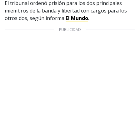
Producción musical Cadena Ser, España 2026.
El tribunal ordenó prisión para los dos principales
miembros de la banda y libertad con cargos para los
CONTACTO COMERCIAL
otros dos, según informa
El Mundo
.
Aviso legal
Política de privacidad
|
Política de Cookies
Configuración de Cookies
Valores Pautas publicitarias Presidenciales 2025