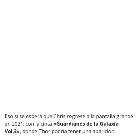
Producción musical Cadena Ser, España 2026.
CONTACTO COMERCIAL
Aviso legal
Política de privacidad
|
Política de Cookies
Configuración de Cookies
Valores Pautas publicitarias Presidenciales 2025
Eso sí se espera que Chris regrese a la pantalla grande
en 2021, con la cinta
«Guardianes de la Galaxia
Vol.3»,
donde Thor podría tener una aparición.