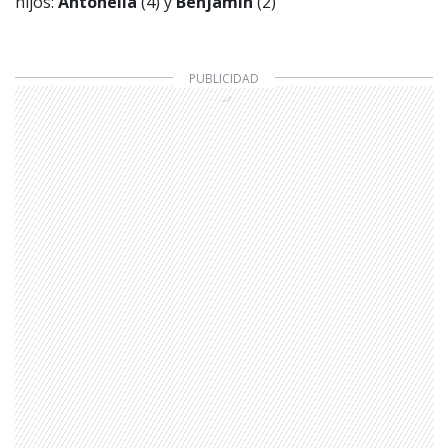
hijos:
Antonella
(4) y
Benjamín
(2)