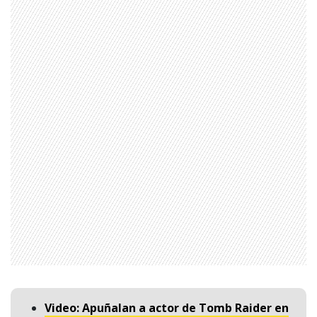
Producción musical Cadena Ser, España 2026.
CONTACTO COMERCIAL
Aviso legal
Política de privacidad
|
Política de Cookies
Configuración de Cookies
Valores Pautas publicitarias Presidenciales 2025
Video: Apuñalan a actor de Tomb Raider en