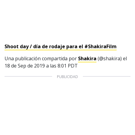
1997 — 2026
© PRISA MEDIA CORP SPA.
Shoot day / día de rodaje para el #ShakiraFilm
Producción musical Cadena Ser, España 2026.
CONTACTO COMERCIAL
Una publicación compartida por
Shakira
(@shakira) el
Aviso legal
18 de Sep de 2019 a las 8:01 PDT
Política de privacidad
|
Política de Cookies
Configuración de Cookies
Valores Pautas publicitarias Presidenciales 2025