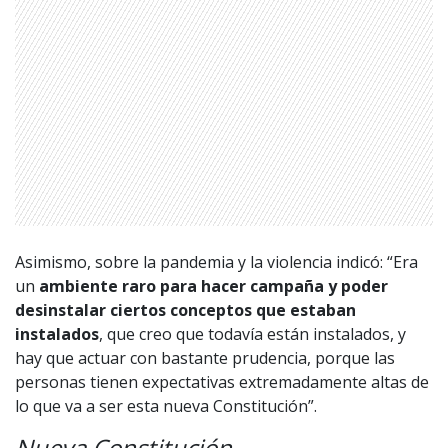
Asimismo, sobre la pandemia y la violencia indicó: “Era
1997 — 2026
© PRISA MEDIA CORP SPA.
un
ambiente raro para hacer campaña y poder
Producción musical Cadena Ser, España 2026.
desinstalar ciertos conceptos que estaban
CONTACTO COMERCIAL
instalados
, que creo que todavía están instalados, y
Aviso legal
hay que actuar con bastante prudencia, porque las
Política de privacidad
|
Política de Cookies
personas tienen expectativas extremadamente altas de
Configuración de Cookies
lo que va a ser esta nueva Constitución”.
Valores Pautas publicitarias Presidenciales 2025
Nueva Constitución