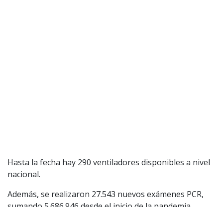
Aviso legal
Política de privacidad
|
Política de Cookies
Configuración de Cookies
Valores Pautas publicitarias Presidenciales 2025
Hasta la fecha hay 290 ventiladores disponibles a nivel
nacional.
Además, se realizaron 27.543 nuevos exámenes PCR,
sumando 5.686.946 desde el inicio de la pandemia.