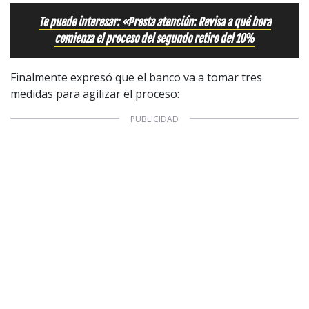
Te puede interesar: «Presta atención: Revisa a qué hora
1997 — 2026
© PRISA MEDIA CORP SPA.
comienza el proceso del segundo retiro del 10%
Producción musical Cadena Ser, España 2026.
CONTACTO COMERCIAL
Finalmente expresó que el banco va a tomar tres
Aviso legal
medidas para agilizar el proceso:
Política de privacidad
|
Política de Cookies
Configuración de Cookies
Valores Pautas publicitarias Presidenciales 2025