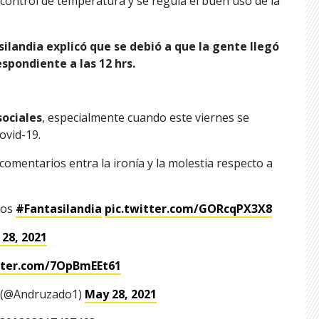
 control de temperatura y se regula el buen uso de la
silandia explicó que se debió a que la gente llegó
espondiente a las 12 hrs.
sociales
, especialmente cuando este viernes se
ovid-19.
 comentarios entra la ironía y la molestia respecto a
ios
#Fantasilandia
pic.twitter.com/GORcqPX3X8
28, 2021
itter.com/7OpBmEEt61
🍿 (@Andruzado1)
May 28, 2021