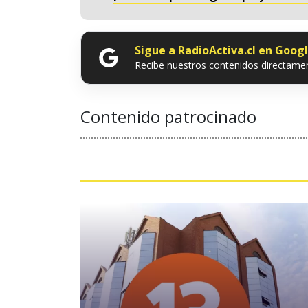
Sigue a RadioActiva.cl en Goog
Recibe nuestros contenidos directamen
Contenido patrocinado