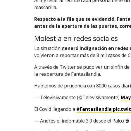
Al ingresar al recinto cada persona tiene un
mascarilla.
Respecto a la fila que se evidenció, Fanta
antes de la apertura de las puertas, corr
Molestia en redes sociales
La situación g
eneró indignación en redes 
volvieron a reportar más de 8 mil casos de C
A través de Twitter se pudo ver un sinfín de
la reapertura de Fantasilandia.
Hablemos de prudencia con 8000 casos diar
— Televisivamente (@Televisivamente)
May 
El Covid llegando a
#Fantasilandia
pic.tw
— Andrés el indomable 3.0 desde el Palco 