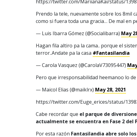
https://twitter.com/MariianaKai/status/13
Prendo la tele, nuevamente sobre los 8mil cas
como si fuera toda una gracia… De mal en p
— Luis Ibarra Gómez (@Socialibarra)
May 28
Hagan fila altiro pa la cama.. porque el siste
terror..Andate pa la casa
#Fantasilandia
— Carola Vasquez (@CarolaV73095447)
May
Pero que irresponsabilidad heemanoo lo d
— Maicol Elias (@maiklrx)
May 28, 2021
https://twitter.com/Euge_erices/status/13
Cabe recordar que
el parque de diversion
actualmente se encuentra en Fase 2 del P
Por esta razón
Fantasilandia abre solo los 