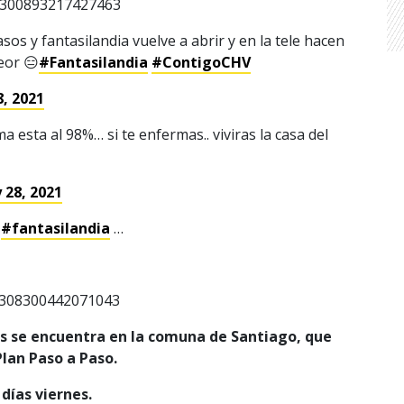
98300893217427463
os y fantasilandia vuelve a abrir y en la tele hacen
eor 😑
#Fantasilandia
#ContigoCHV
, 2021
ma esta al 98%… si te enfermas.. viviras la casa del
 28, 2021
e
#fantasilandia
…
98308300442071043
es se encuentra en la comuna de Santiago, que
lan Paso a Paso.
días viernes.