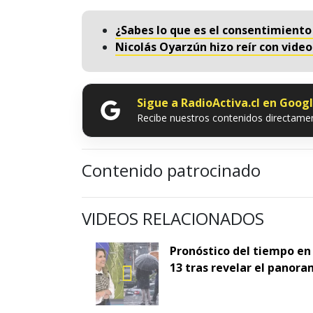
¿Sabes lo que es el consentimiento
Nicolás Oyarzún hizo reír con vid
Sigue a RadioActiva.cl en Goog
Recibe nuestros contenidos directamen
Contenido patrocinado
VIDEOS RELACIONADOS
Pronóstico del tiempo en
13 tras revelar el panora