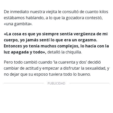
Aviso legal
Política de privacidad
|
Política de Cookies
De inmediato nuestra viejita le consultó de cuanto kilos
Configuración de Cookies
estábamos hablando, a lo que la gozadora contestó,
Valores Pautas publicitarias Presidenciales 2025
«una gambita».
«La cosa es que yo siempre sentía vergüenza de mi
cuerpo, yo jamás sentí lo que era un orgasmo.
Entonces yo tenía muchos complejos, lo hacía con la
luz apagada y todo»,
detalló la chiquilla.
Pero todo cambió cuando ‘la cuarenta y dos’ decidió
cambiar de actitud y empezar a disfrutar la sexualidad, y
no dejar que su esposo tuviera todo lo bueno.