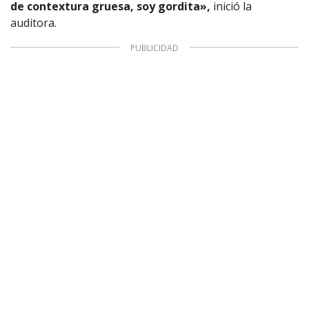
de contextura gruesa, soy gordita»,
inició la
auditora.
1997 — 2026
© PRISA MEDIA CORP SPA.
Producción musical Cadena Ser, España 2026.
CONTACTO COMERCIAL