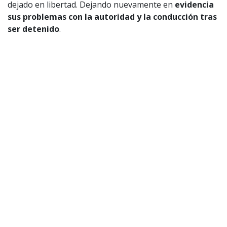
dejado en libertad. Dejando nuevamente en
evidencia
sus problemas con la autoridad y la conducción tras
ser detenido
.
1997 — 2026
© PRISA MEDIA CORP SPA.
Producción musical Cadena Ser, España 2026.
CONTACTO COMERCIAL
Aviso legal
Política de privacidad
|
Política de Cookies
Configuración de Cookies
Valores Pautas publicitarias Presidenciales 2025