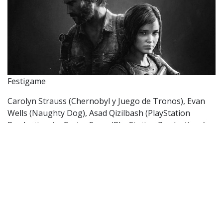
Festigame
Carolyn Strauss (Chernobyl y Juego de Tronos), Evan
Wells (Naughty Dog), Asad Qizilbash (PlayStation
Productions) y Carter Swan (PlayStation Productions)
participarán también productores ejecutivos de la serie
de The Last of Us, donde Sony Pictures, World Games,
Naughty Dog y PlayStation Productions serán los
responsables de hacer realidad esta ambiciosa serie.
Gorilas protagonizaron cachondo momento
en zoo: practicaron sexo oral en público