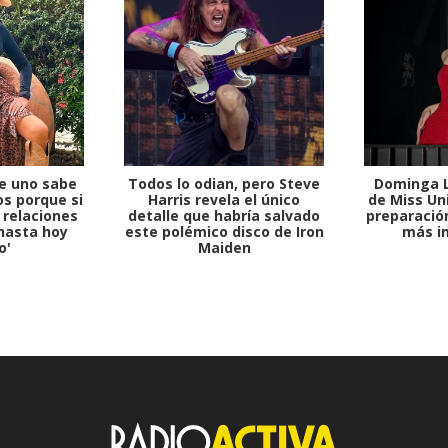
e uno sabe
Todos lo odian, pero Steve
Dominga L
s porque si
Harris revela el único
de Miss Uni
 relaciones
detalle que habría salvado
preparación
hasta hoy
este polémico disco de Iron
más i
o'
Maiden