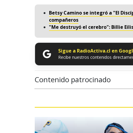
Betsy Camino se integró a "El Discíp
compañeros
"Me destruyó el cerebro": Billie Eil
Sigue a RadioActiva.cl en Goog
Recibe nuestros contenidos directamen
Contenido patrocinado