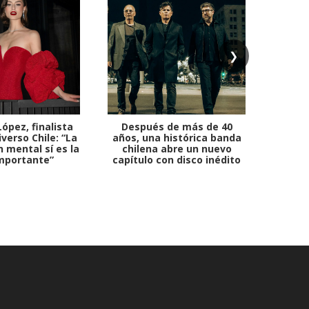
❯
ópez, finalista
Después de más de 40
Ante 
verso Chile: “La
años, una histórica banda
petr
 mental sí es la
chilena abre un nuevo
mportante”
capítulo con disco inédito
comb