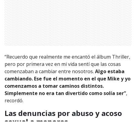
Aviso legal
Política de privacidad
|
Política de Cookies
Configuración de Cookies
Valores Pautas publicitarias Presidenciales 2025
“Recuerdo que realmente me encantó el álbum Thriller,
pero por primera vez en mi vida sentí que las cosas
comenzaban a cambiar entre nosotros.
Algo estaba
cambiando. Ese fue el momento en el que Mike y yo
comenzamos a tomar caminos distintos.
Simplemente no era tan divertido como solía ser”
,
recordó.
Las denuncias por abuso y acoso
sexual a menores
Janet
Jackson también se refirió a como enfrentó ella y