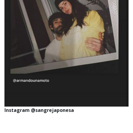
Política de privacidad
|
Política de Cookies
Configuración de Cookies
Valores Pautas publicitarias Presidenciales 2025
Instagram @sangrejaponesa
El español cuenta
33 mil seguidores
en su cuenta de
Instagram, donde se muestra totalmente
fanático de