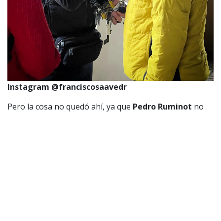
Instagram @franciscosaavedr
Pero la cosa no quedó ahí, ya que
Pedro Ruminot
no
se unió al baile y se refirió a un anhelo de la parejita de
la pantalla chica.
«Yo rezo todos los días para que ese beso se lo den
de una vez por todas»,
comentó entre la marea de
buena onda de la divertida foto subida por Pancho
Saavedra.