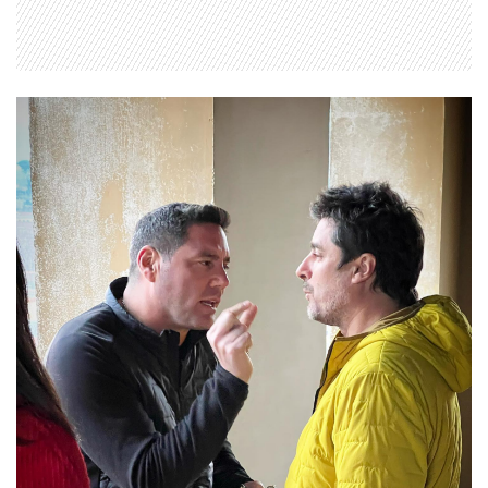
1997 — 2026
© PRISA MEDIA CORP SPA.
Producción musical Cadena Ser, España 2026.
CONTACTO COMERCIAL
Aviso legal
Política de privacidad
|
Política de Cookies
Configuración de Cookies
Valores Pautas publicitarias Presidenciales 2025