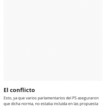
1997 — 2026
© PRISA MEDIA CORP SPA.
Producción musical Cadena Ser, España 2026.
El conflicto
CONTACTO COMERCIAL
Aviso legal
Esto, ya que varios parlamentarios del PS aseguraron
Política de privacidad
|
Política de Cookies
que dicha norma, no estaba incluida en las propuesta
Configuración de Cookies