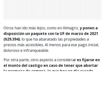
Otros han ido más lejos, como en Almagro,
y ponen a
disposición un paquete con la UF de marzo de 2021
($29.394)
; lo que ha abaratado las propiedades a
precios más accesibles. Al menos para ese pago inicial,
doloroso e infranqueable.
Por otra parte, otro aspecto a considera
r es fijarse en
el monto del castigo en caso de tener que abortar
la promesa de compra, lo que hoy en día sucede
muy a menudo ya sea por cesantía u otros motivos
propios de la pandemia.
En ese sentido en SB2
destacan que “tenemos la cuota más baja del mercado,
que es de 10 UF ($315 mil) y a todo evento”, precisa
Diego Sironvalle, CEO de la compañía.