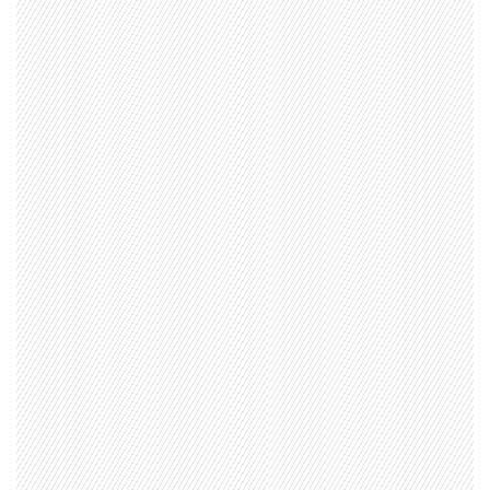
1997 — 2026
© PRISA MEDIA CORP SPA.
Producción musical Cadena Ser, España 2026.
CONTACTO COMERCIAL
Aviso legal
Política de privacidad
|
Política de Cookies
Configuración de Cookies
Valores Pautas publicitarias Presidenciales 2025