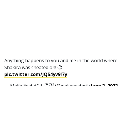
Anything happens to you and me in the world where
Shakira was cheated on! 🙄
pic.twitter.com/JQS4yv9l7y
— Melih Esat AÇIL 🇹🇷 (@melihesatacil)
June 2, 2022