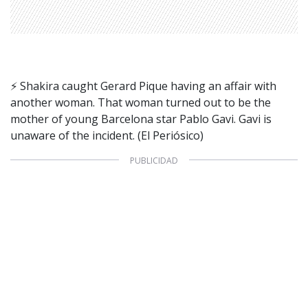
⚡️ Shakira caught Gerard Pique having an affair with
another woman. That woman turned out to be the
mother of young Barcelona star Pablo Gavi. Gavi is
unaware of the incident. (El Periósico)
1997 — 2026
© PRISA MEDIA CORP SPA.
Producción musical Cadena Ser, España 2026.
CONTACTO COMERCIAL
Aviso legal
Política de privacidad
|
Política de Cookies
Configuración de Cookies
Valores Pautas publicitarias Presidenciales 2025