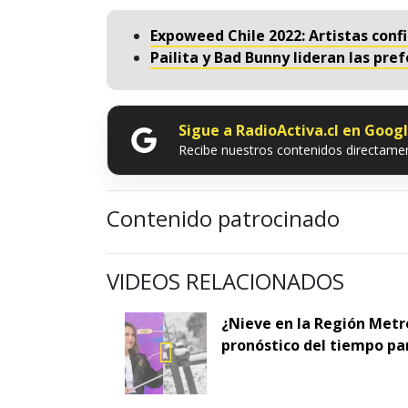
Expoweed Chile 2022: Artistas con
Pailita y Bad Bunny lideran las pre
Sigue a RadioActiva.cl en Goog
Recibe nuestros contenidos directamen
Contenido patrocinado
VIDEOS RELACIONADOS
¿Nieve en la Región Metr
pronóstico del tiempo pa