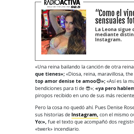
“Como el vin
sensuales fo
La Leona sigue d
mediante distin
Instagram.
«Una reina bailando la canción de otra reina
que tienes»;
«Diosa, reina, maravillosa, th
top amor denise te amoo😍»;
«Así es la mu
bendiciones para ti de 😎»;
«ya pero hablem
piropos recibido en uno de sus más reciente
Pero la cosa no quedó ahí. Pues Denise Rose
sus historias de
Instagram,
con el mismo ou
Yo:»,
fue el texto que acompañó dos regist
«twerk» incendiario.