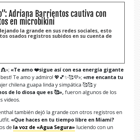
o”: Adriana Barrientos cautiva con
tos en microbikini
ejando la grande en sus redes sociales, esto
tos osados registros subidos en su cuenta de
 👸»;
«Te amo ❤️sigue así con esa energía gigante
e best! Te amo y admiro! 💖💕✨🥰💜»;
«me encanta tu
jer chilena guapa linda y simpática 🥰🥰 y
os de lo diosa que es 🥰»,
fueron algunos de los
s videos.
nthal también dejó la grande con otros registros en
tfit.
«Que haces en tu tiempo libre en Miami?
ros de
la voz de
«Agua Segura»
luciendo con un