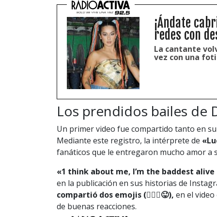
¡Ándate cabr
redes con de
La cantante vol
vez con una fot
Los prendidos bailes de 
Un primer video fue compartido tanto en su
Mediante este registro, la intérprete de
«Luc
fanáticos que le entregaron mucho amor a s
«1 think about me, I’m the baddest alive 
en la publicación en sus historias de Insta
compartió dos emojis (💁🏽‍♀️😜),
en el video
de buenas reacciones.