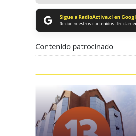
Sigue a RadioActiva.cl en Goog
Recibe nuestros contenidos directamen
Contenido patrocinado