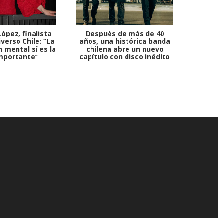
ópez, finalista
Después de más de 40
Ante 
verso Chile: “La
años, una histórica banda
petr
 mental sí es la
chilena abre un nuevo
mportante”
capítulo con disco inédito
comb