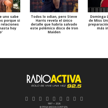
e uno sabe
Todos lo odian, pero Steve
Dominga L
s porque si
Harris revela el único
de Miss Uni
 relaciones
detalle que habría salvado
preparación
hasta hoy
este polémico disco de Iron
más i
o'
Maiden
1997 — 2026
© PRISA MEDIA CORP SPA.