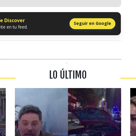
le Discover
Seguir en Google
te en tu feed.
LO ÚLTIMO