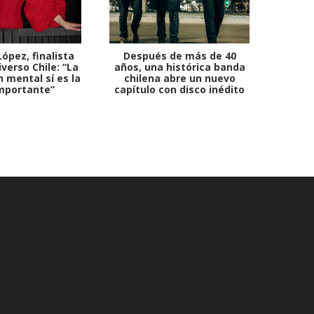
ópez, finalista
Después de más de 40
Ante 
verso Chile: “La
años, una histórica banda
petr
 mental sí es la
chilena abre un nuevo
mportante”
capítulo con disco inédito
comb