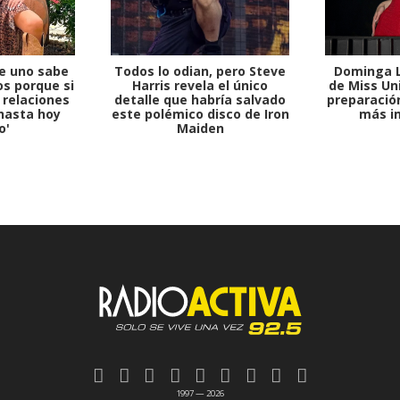
e uno sabe
Todos lo odian, pero Steve
Dominga L
s porque si
Harris revela el único
de Miss Uni
 relaciones
detalle que habría salvado
preparación
hasta hoy
este polémico disco de Iron
más i
o'
Maiden
1997 — 2026