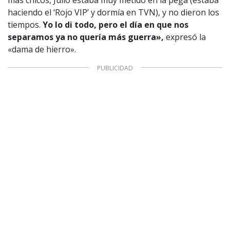
más chicos, Julio estaba muy metido en la pega (estaba
haciendo el ‘Rojo VIP’ y dormía en TVN), y no dieron los
1997 — 2026
tiempos.
Yo lo di todo, pero el día en que nos
© PRISA MEDIA CORP SPA.
separamos ya no quería más guerra»,
expresó la
Producción musical Cadena Ser, España 2026.
«dama de hierro».
CONTACTO COMERCIAL
Aviso legal
Política de privacidad
|
Política de Cookies
Configuración de Cookies
Valores Pautas publicitarias Presidenciales 2025